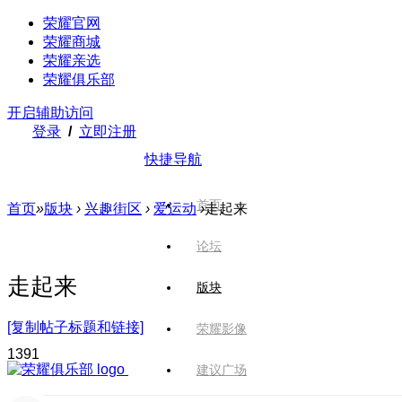
荣耀官网
荣耀商城
荣耀亲选
荣耀俱乐部
开启辅助访问
登录
/
立即注册
快捷导航
首页
首页
»
版块
›
兴趣街区
›
爱运动
›
走起来
论坛
走起来
版块
[复制帖子标题和链接]
荣耀影像
139
1
建议广场