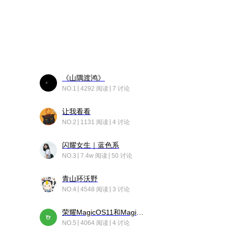
《山隅渡鸿》
NO.1
4292 阅读
7 讨论
让我看看
NO.2
1131 阅读
4 讨论
闪耀女生｜蓝色系
NO.3
7.4w 阅读
50 讨论
青山环沃野
NO.4
4548 阅读
3 讨论
荣耀MagicOS11和Magic10之间直观的区别是啥呢？
NO.5
4064 阅读
4 讨论