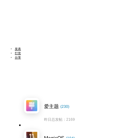
发表
打赏
分享
爱主题
(230)
昨日总发帖：2169