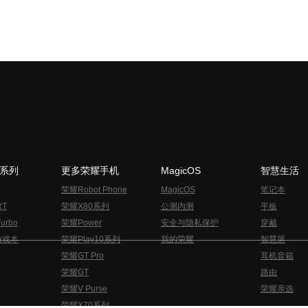
N系列
更多荣耀手机
MagicOS
智慧生活
荣耀Robot Phone
MagicOS
笔记本
RT
荣耀X80系列
公测内测
平板
urbo
荣耀Power
安全与隐私保护
穿戴
游戏本
荣耀Play10系列
我的荣耀
智慧屏
荣耀GT Pro
耳机音箱
荣耀GT
路由
荣耀V Purse
荣耀亲选
荣耀X70系列