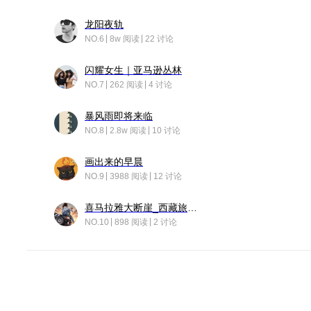
龙阳夜轨
NO.6
8w 阅读
22 讨论
闪耀女生｜亚马逊丛林
NO.7
262 阅读
4 讨论
暴风雨即将来临
NO.8
2.8w 阅读
10 讨论
画出来的早晨
NO.9
3988 阅读
12 讨论
喜马拉雅大断崖_西藏旅行日记
NO.10
898 阅读
2 讨论