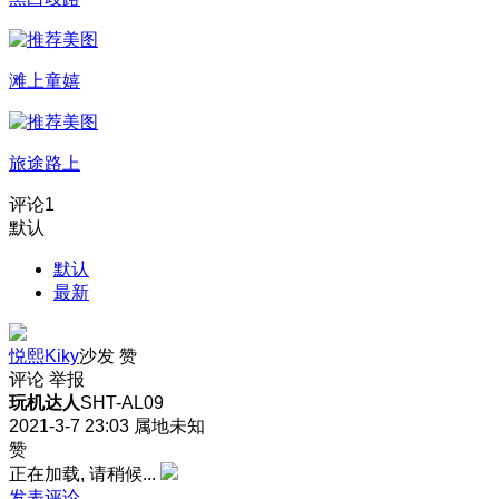
滩上童嬉
旅途路上
评论
1
默认
默认
最新
悦熙Kiky
沙发
赞
评论
举报
玩机达人
SHT-AL09
2021-3-7 23:03
属地未知
赞
正在加载, 请稍候...
发表评论…