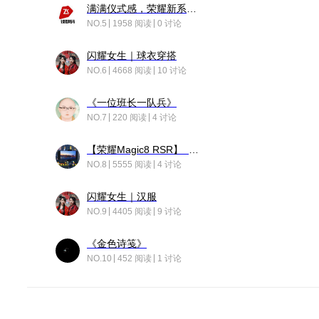
满满仪式感，荣耀新系统增加了个升级故事
NO.5
1958 阅读
0 讨论
闪耀女生｜球衣穿搭
NO.6
4668 阅读
10 讨论
《一位班长一队兵》
NO.7
220 阅读
4 讨论
【荣耀Magic8 RSR】 穹影
NO.8
5555 阅读
4 讨论
闪耀女生｜汉服
NO.9
4405 阅读
9 讨论
《金色诗笺》
NO.10
452 阅读
1 讨论