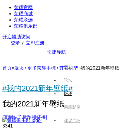
荣耀官网
荣耀商城
荣耀亲选
荣耀俱乐部
开启辅助访问
登录
/
立即注册
快捷导航
首页
首页
»
版块
›
更多荣耀手机
›
其它机型
›
我的2021新年壁纸
论坛
#我的2021新年壁纸#
版块
我的2021新年壁纸
荣耀影像
[复制帖子标题和链接]
建议广场
334
1