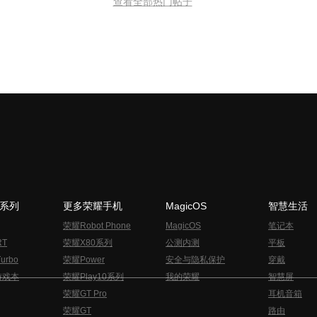
查看全部热门帖子
N系列
更多荣耀手机
MagicOS
智慧生活
荣耀Robot Phone
MagicOS
笔记本
RT
荣耀X80系列
公测内测
平板
urbo
荣耀Power
安全与隐私保护
穿戴
游戏本
荣耀Play10系列
我的荣耀
智慧屏
荣耀GT Pro
耳机音箱
荣耀GT
路由