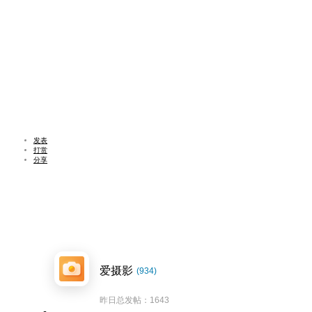
发表
打赏
分享
爱摄影
(934)
昨日总发帖：1643