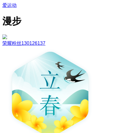
爱运动
漫步
荣耀粉丝130126137