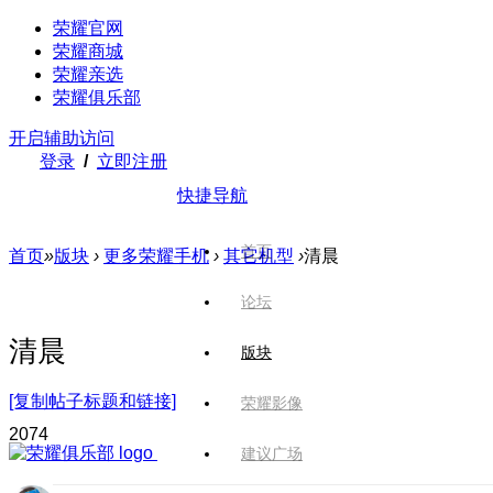
荣耀官网
荣耀商城
荣耀亲选
荣耀俱乐部
开启辅助访问
登录
/
立即注册
快捷导航
首页
首页
»
版块
›
更多荣耀手机
›
其它机型
›
清晨
论坛
清晨
版块
[复制帖子标题和链接]
荣耀影像
207
4
建议广场