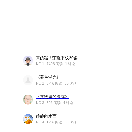
真的猛！荣耀平板20柔光版，竟然又有更新……
NO.1
7406 阅读
1 讨论
《暮色湖光》
NO.2
3.4w 阅读
35 讨论
《夹缝里的温存》
NO.3
698 阅读
4 讨论
静静的水面
NO.4
1.4w 阅读
33 讨论