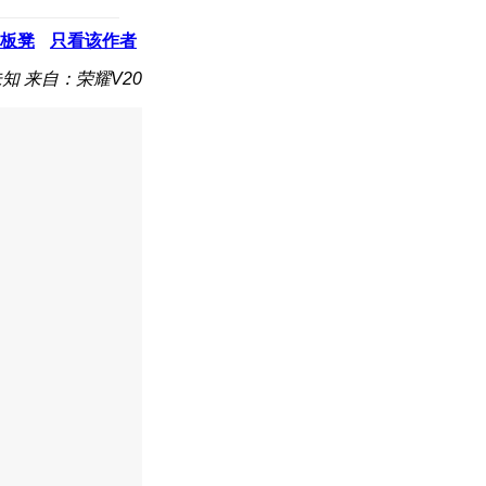
板凳
只看该作者
未知
来自：荣耀V20