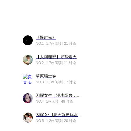
《慢时光》
NO.1
1.7w 阅读
21 讨论
【人间理想】寻常烟火
NO.2
1.7w 阅读
11 讨论
草原瑞士卷
NO.3
1.1w 阅读
17 讨论
闪耀女生｜漫步绍兴，寻找藏在老街的江南温柔
NO.4
1w 阅读
49 讨论
闪耀女生|夏天就要玩水！！
NO.5
1.2w 阅读
20 讨论