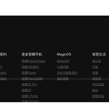
N系列
更多荣耀手机
MagicOS
智慧生活
荣耀Robot Phone
MagicOS
笔记本
RT
荣耀X80系列
公测内测
平板
urbo
荣耀Power
安全与隐私保护
穿戴
游戏本
荣耀Play10系列
我的荣耀
智慧屏
荣耀GT Pro
耳机音箱
荣耀GT
路由
荣耀V Purse
荣耀亲选
荣耀X70系列
与隐私的声明
关于cookies
法律信息