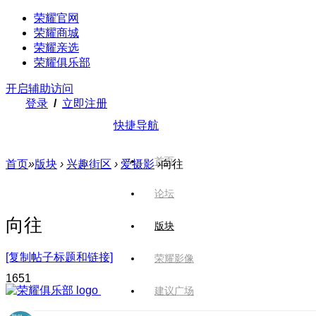
荣耀官网
荣耀商城
荣耀亲选
荣耀俱乐部
开启辅助访问
登录
/
立即注册
快捷导航
首页
首页
»
版块
›
兴趣街区
›
爱摄影
›
向往
论坛
向往
版块
[复制帖子标题和链接]
荣耀影像
165
1
建议广场