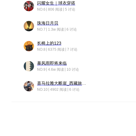
闪耀女生｜球衣穿搭
NO.6
806 阅读
5 讨论
珠海日月贝
NO.7
1.3w 阅读
6 讨论
长椅上的123
NO.8
6375 阅读
7 讨论
暴风雨即将来临
NO.9
4.6w 阅读
10 讨论
喜马拉雅大断崖_西藏旅行日记
NO.10
4902 阅读
6 讨论