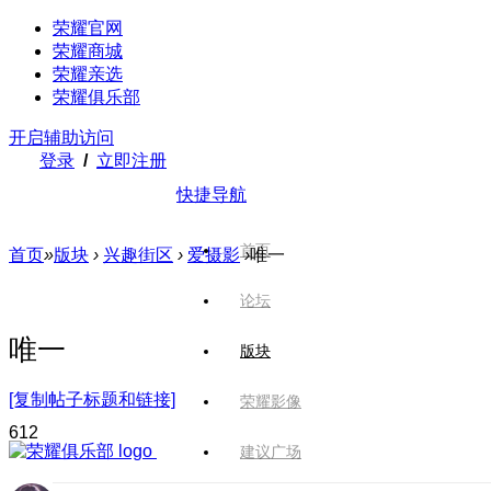
荣耀官网
荣耀商城
荣耀亲选
荣耀俱乐部
开启辅助访问
登录
/
立即注册
快捷导航
首页
首页
»
版块
›
兴趣街区
›
爱摄影
›
唯一
论坛
唯一
版块
[复制帖子标题和链接]
荣耀影像
61
2
建议广场