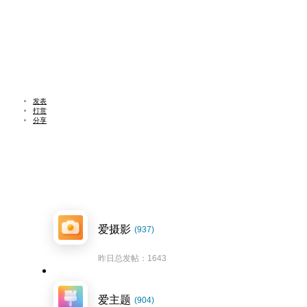
发表
打赏
分享
爱摄影
(937)
昨日总发帖：1643
爱主题
(904)