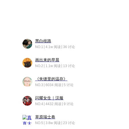
黑白歧路
NO.1
4.1w 阅读
36 讨论
画出来的早晨
NO.2
1.1w 阅读
13 讨论
《夹缝里的温存》
NO.3
6034 阅读
5 讨论
闪耀女生｜汉服
NO.4
4432 阅读
9 讨论
草原瑞士卷
NO.5
3.8w 阅读
23 讨论