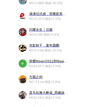
NO.2
4862 阅读
30 讨论
满满仪式感，荣耀新系统增加了个升级故事
NO.3
1073 阅读
0 讨论
闪耀女生｜汉服
NO.4
340 阅读
4 讨论
光影秋千，童年圆圈
NO.5
3.6w 阅读
14 讨论
荣耀MagicOS11和Magic10之间直观的区别是啥呢？
NO.6
4777 阅读
4 讨论
方圆之间
NO.7
1.1w 阅读
4 讨论
喜马拉雅大断崖_西藏旅行日记
NO.8
1912 阅读
5 讨论