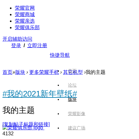
荣耀官网
荣耀商城
荣耀亲选
荣耀俱乐部
开启辅助访问
登录
/
立即注册
快捷导航
首页
首页
»
版块
›
更多荣耀手机
›
其它机型
›
我的主题
论坛
#我的2021新年壁纸#
版块
我的主题
荣耀影像
[复制帖子标题和链接]
建议广场
413
2