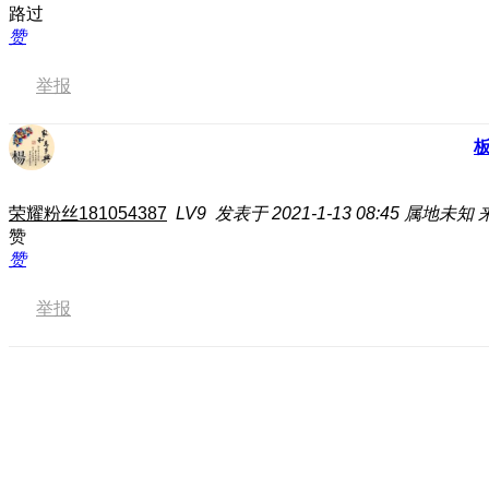
路过
赞
举报
荣耀粉丝181054387
LV9
发表于 2021-1-13 08:45
属地未知
赞
赞
举报