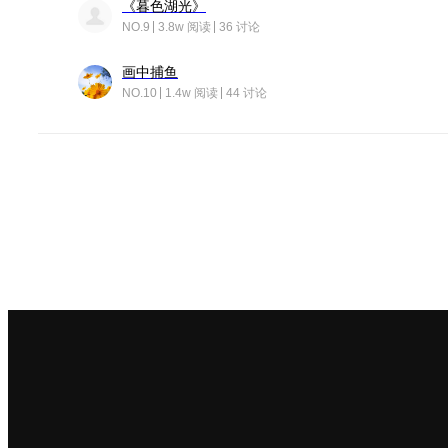
《暮色湖光》
NO.9
3.8w 阅读
36 讨论
画中捕鱼
NO.10
1.4w 阅读
44 讨论