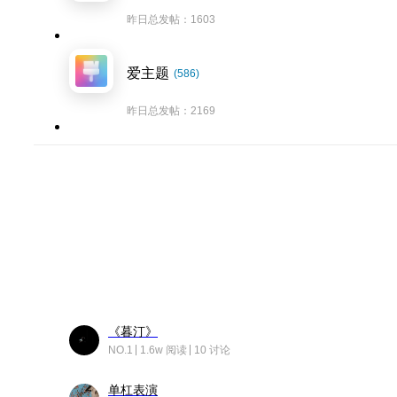
昨日总发帖：1603
爱主题
(586)
昨日总发帖：2169
《暮汀》
NO.1
1.6w 阅读
10 讨论
单杠表演