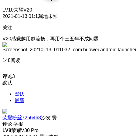
LV10
荣耀V20
2021-01-13 01:12
属地未知
关注
V20感觉越用越流畅，再用个三五年不成问题
148阅读
评论
3
默认
默认
最新
荣耀粉丝7256468
沙发
赞
评论
举报
LV8
荣耀V30 Pro