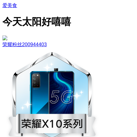
爱美食
今天太阳好嘻嘻
荣耀粉丝200944403