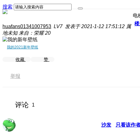
搜索
电
楼
huafans01341007953
LV7
发表于 2021-1-12 17:51:12
属
地未知
来自：荣耀 20
我的2021新年壁纸
收藏
赞
举报
评论
1
沙发
只看该作