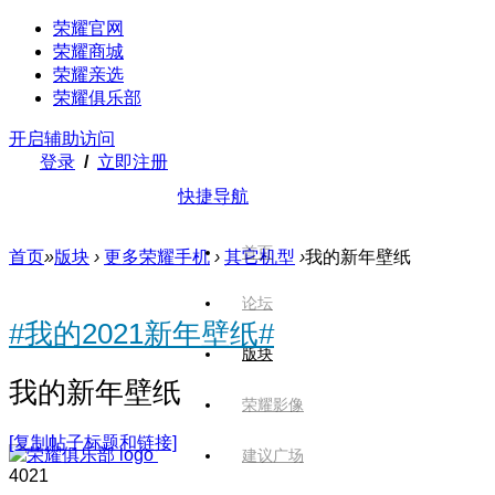
荣耀官网
荣耀商城
荣耀亲选
荣耀俱乐部
开启辅助访问
登录
/
立即注册
快捷导航
首页
首页
»
版块
›
更多荣耀手机
›
其它机型
›
我的新年壁纸
论坛
#我的2021新年壁纸#
版块
我的新年壁纸
荣耀影像
[复制帖子标题和链接]
建议广场
402
1