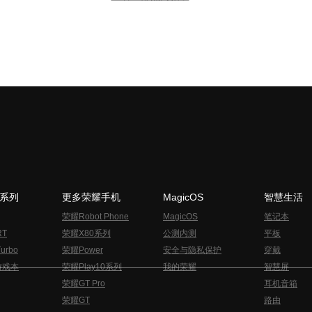
N系列
更多荣耀手机
MagicOS
智慧生活
荣耀Robot Phone
MagicOS
笔记本
RT
荣耀X80系列
公测内测
平板
urbo
荣耀Power
安全与隐私保护
穿戴
游戏本
荣耀Play10系列
我的荣耀
智慧屏
荣耀GT Pro
耳机音箱
荣耀GT
路由