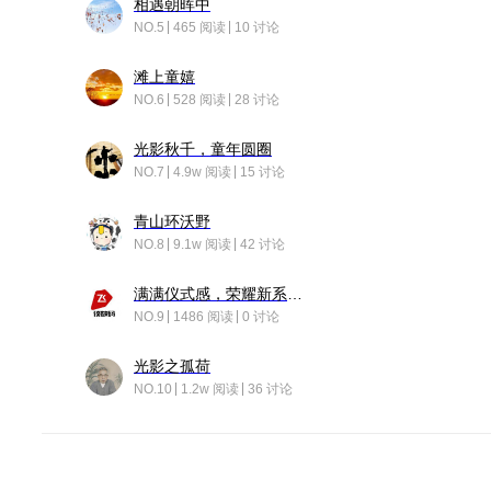
相遇朝晖中
NO.5
465 阅读
10 讨论
滩上童嬉
NO.6
528 阅读
28 讨论
光影秋千，童年圆圈
NO.7
4.9w 阅读
15 讨论
青山环沃野
NO.8
9.1w 阅读
42 讨论
满满仪式感，荣耀新系统增加了个升级故事
NO.9
1486 阅读
0 讨论
光影之孤荷
NO.10
1.2w 阅读
36 讨论