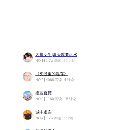
闪耀女生|夏天就要玩水！！
NO.1
1.7w 阅读
20 讨论
《夹缝里的温存》
NO.2
4066 阅读
4 讨论
艳丽夏荷
NO.3
1160 阅读
15 讨论
城中虚实
NO.4
1.2w 阅读
5 讨论