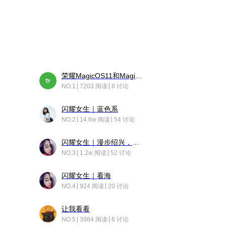
荣耀MagicOS11和Magic10之间直观的区别是啥呢？
NO.1
7203 阅读
8 讨论
闪耀女生｜蓝色系
NO.2
14.6w 阅读
54 讨论
闪耀女生｜漫步绍兴，寻找藏在老街的江南温柔
NO.3
1.2w 阅读
52 讨论
闪耀女生｜看海
NO.4
924 阅读
20 讨论
让我看看
NO.5
3984 阅读
6 讨论