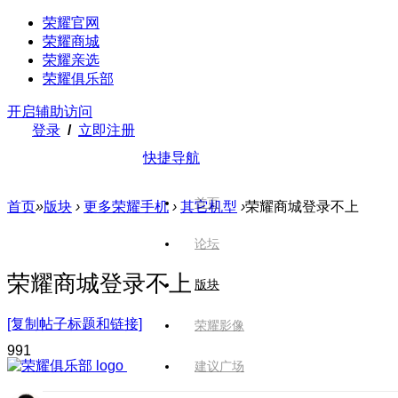
荣耀官网
荣耀商城
荣耀亲选
荣耀俱乐部
开启辅助访问
登录
/
立即注册
快捷导航
首页
首页
»
版块
›
更多荣耀手机
›
其它机型
›
荣耀商城登录不上
论坛
荣耀商城登录不上
版块
[复制帖子标题和链接]
荣耀影像
99
1
建议广场