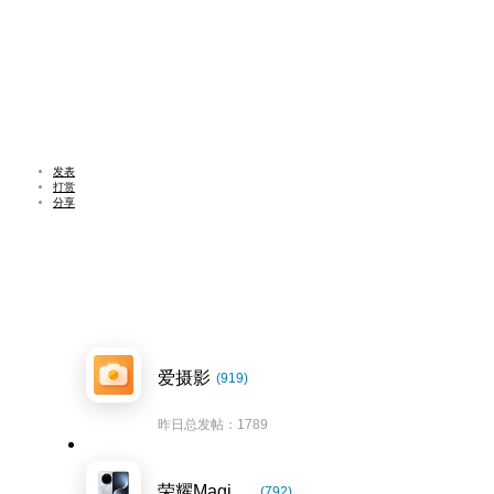
发表
打赏
分享
爱摄影
(919)
昨日总发帖：1789
荣耀Magic7系列
(792)