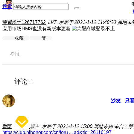
搜索
荣耀粉丝126717762
LV7
发表于 2021-1-12 11:48:20
属地未
应用市场HMS也没有新版本更新
收藏
赞
举报
评论
1
沙发
只
爱两
版主
发表于 2021-1-12 15:00
属地未知
来自：荣耀
https://club.hihonor.com/cn/foru ... ad&tid=26116197