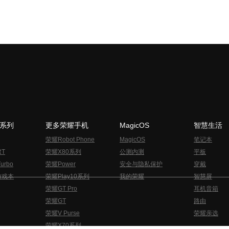
N系列
更多荣耀手机
MagicOS
智慧生活
荣耀Robot Phone
MagicOS
笔记本
RT
荣耀X80系列
公测内测
平板
urbo
荣耀Power
安全与隐私保护
穿戴
游戏本
荣耀Play10系列
我的荣耀
智慧屏
荣耀GT Pro
耳机音箱
荣耀GT
路由
荣耀V Purse
荣耀亲选
荣耀X70系列