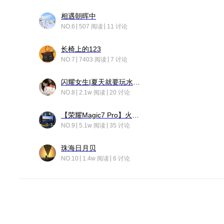
相遇朝晖中
NO.6
507 阅读
11 讨论
长椅上的123
NO.7
7403 阅读
7 讨论
闪耀女生|夏天就要玩水！！
NO.8
2.1w 阅读
20 讨论
【荣耀Magic7 Pro】火舞惊鸿
NO.9
5.1w 阅读
35 讨论
珠海日月贝
NO.10
1.4w 阅读
6 讨论