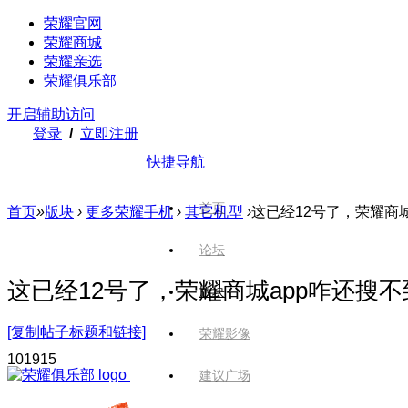
荣耀官网
荣耀商城
荣耀亲选
荣耀俱乐部
开启辅助访问
登录
/
立即注册
快捷导航
首页
首页
»
版块
›
更多荣耀手机
›
其它机型
›
这已经12号了，荣耀商城
论坛
这已经12号了，荣耀商城app咋还搜不
版块
[复制帖子标题和链接]
荣耀影像
1019
15
建议广场