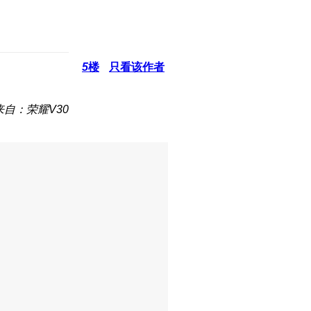
5
楼
只看该作者
来自：荣耀V30