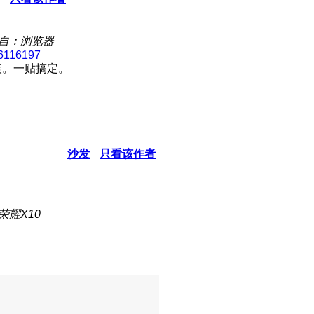
自：浏览器
26116197
装。一贴搞定。
沙发
只看该作者
荣耀X10