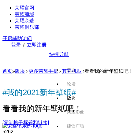
荣耀官网
荣耀商城
荣耀亲选
荣耀俱乐部
开启辅助访问
登录
/
立即注册
快捷导航
首页
首页
»
版块
›
更多荣耀手机
›
其它机型
›
看看我的新年壁纸吧！
论坛
#我的2021新年壁纸#
版块
看看我的新年壁纸吧！
荣耀影像
[复制帖子标题和链接]
建议广场
526
2