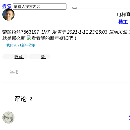
搜索
电梯
楼主
荣耀粉丝7563197
LV7
发表于 2021-1-11 23:26:03
属地未知
就是那么萌
我的2021新年壁纸
收藏
赞
举报
评论
2