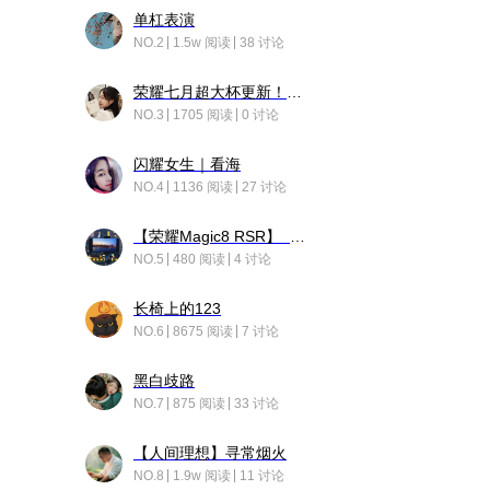
单杠表演
NO.2
1.5w 阅读
38 讨论
荣耀七月超大杯更新！后台堆叠动画太丝滑！
NO.3
1705 阅读
0 讨论
闪耀女生｜看海
NO.4
1136 阅读
27 讨论
【荣耀Magic8 RSR】 穹影
NO.5
480 阅读
4 讨论
长椅上的123
NO.6
8675 阅读
7 讨论
黑白歧路
NO.7
875 阅读
33 讨论
【人间理想】寻常烟火
NO.8
1.9w 阅读
11 讨论