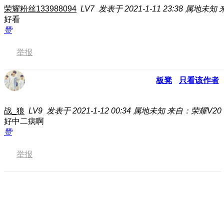
荣耀粉丝133988094
LV7
发表于 2021-1-11 23:38
属地未知
好看
赞
举报
板凳
只看该作者
战_狼
LV9
发表于 2021-1-12 00:34
属地未知
来自：荣耀V20
好中二病啊
赞
举报