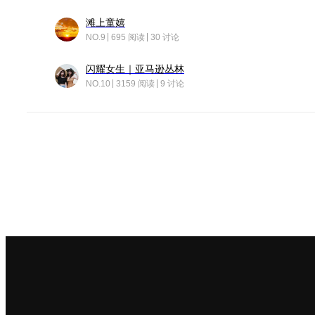
滩上童嬉
NO.9
695 阅读
30 讨论
闪耀女生｜亚马逊丛林
NO.10
3159 阅读
9 讨论