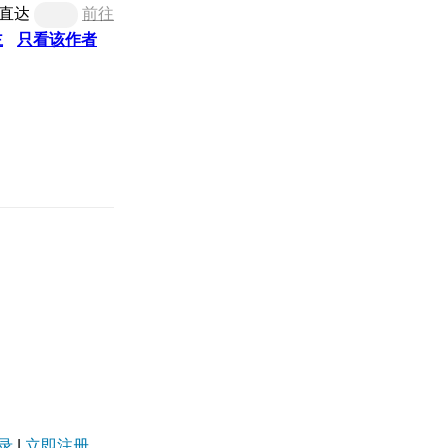
直达
前往
主
只看该作者
录
|
立即注册