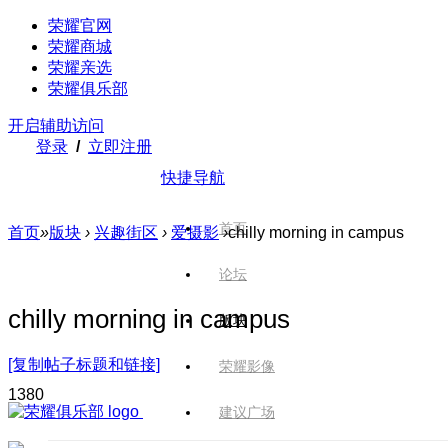
荣耀官网
荣耀商城
荣耀亲选
荣耀俱乐部
开启辅助访问
登录
/
立即注册
快捷导航
首页
首页
»
版块
›
兴趣街区
›
爱摄影
›
chilly morning in campus
论坛
chilly morning in campus
版块
[复制帖子标题和链接]
荣耀影像
138
0
建议广场