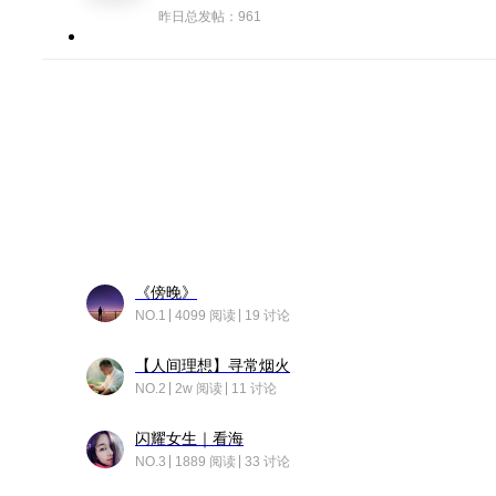
昨日总发帖：961
《傍晚》
NO.1
4099 阅读
19 讨论
【人间理想】寻常烟火
NO.2
2w 阅读
11 讨论
闪耀女生｜看海
NO.3
1889 阅读
33 讨论