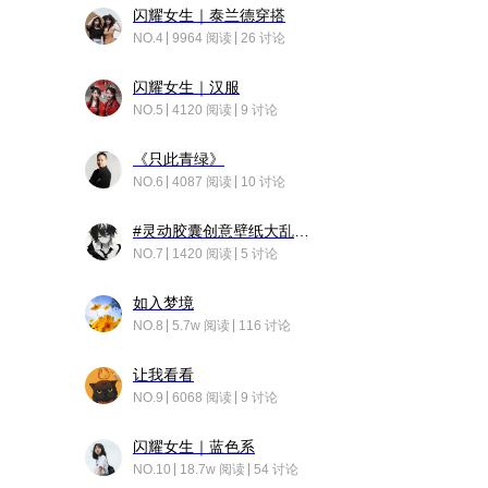
闪耀女生｜泰兰德穿搭
NO.4
9964 阅读
26 讨论
闪耀女生｜汉服
NO.5
4120 阅读
9 讨论
《只此青绿》
NO.6
4087 阅读
10 讨论
#灵动胶囊创意壁纸大乱斗#脑洞不限形式，灵感不分边界，体验追赛的快乐！
NO.7
1420 阅读
5 讨论
如入梦境
NO.8
5.7w 阅读
116 讨论
让我看看
NO.9
6068 阅读
9 讨论
闪耀女生｜蓝色系
NO.10
18.7w 阅读
54 讨论