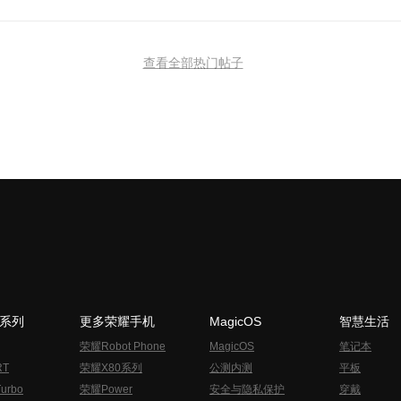
查看全部热门帖子
N系列
更多荣耀手机
MagicOS
智慧生活
荣耀Robot Phone
MagicOS
笔记本
RT
荣耀X80系列
公测内测
平板
urbo
荣耀Power
安全与隐私保护
穿戴