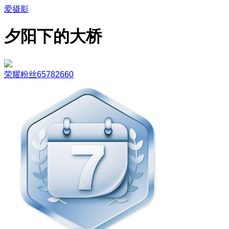
爱摄影
夕阳下的大桥
荣耀粉丝65782660