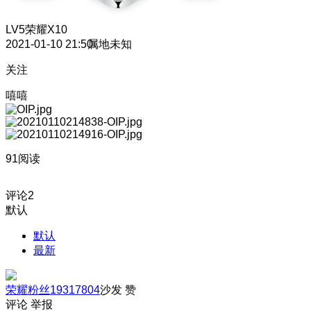
LV5
荣耀X10
2021-01-10 21:50
属地未知
关注
嘻嘻
91阅读
评论
2
默认
默认
最新
荣耀粉丝19317804
沙发
赞
评论
举报