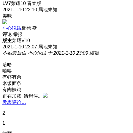
LV7
荣耀10 青春版
2021-1-10 22:10
属地未知
美味
小心说话
板凳
赞
评论
举报
版主
荣耀V10
2021-1-10 23:07
属地未知
本帖最后由 小心说话 于 2021-1-10 23:09 编辑
哈哈
嘻嘻
有虾有余
米饭面条
有肉缺鸡
正在加载, 请稍候...
发表评论…
2
1