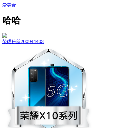
爱美食
哈哈
荣耀粉丝200944403