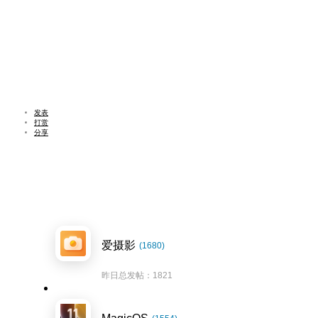
发表
打赏
分享
爱摄影
(1680)
昨日总发帖：1821