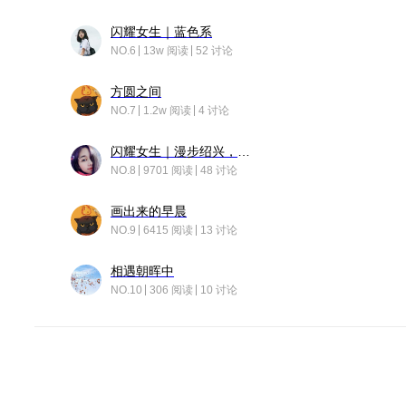
闪耀女生｜蓝色系
NO.6
13w 阅读
52 讨论
方圆之间
NO.7
1.2w 阅读
4 讨论
闪耀女生｜漫步绍兴，寻找藏在老街的江南温柔
NO.8
9701 阅读
48 讨论
画出来的早晨
NO.9
6415 阅读
13 讨论
相遇朝晖中
NO.10
306 阅读
10 讨论