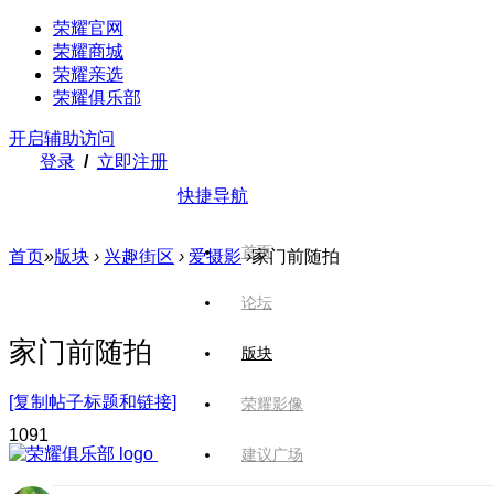
荣耀官网
荣耀商城
荣耀亲选
荣耀俱乐部
开启辅助访问
登录
/
立即注册
快捷导航
首页
首页
»
版块
›
兴趣街区
›
爱摄影
›
家门前随拍
论坛
家门前随拍
版块
[复制帖子标题和链接]
荣耀影像
109
1
建议广场