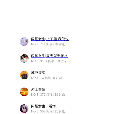
闪耀女生|上了船 我便也成了故事中的人
NO.1
711 阅读
20 讨论
闪耀女生|夏天就要玩水！！
NO.2
9194 阅读
18 讨论
城中虚实
NO.3
1w 阅读
5 讨论
滩上童嬉
NO.4
372 阅读
28 讨论
闪耀女生｜看海
NO.5
557 阅读
11 讨论