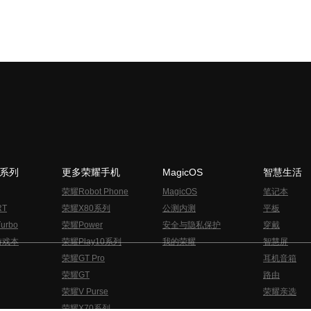
N系列
更多荣耀手机
MagicOS
智慧生活
荣耀Robot Phone
MagicOS
笔记本
RT
荣耀X80系列
公测内测
平板
urbo
荣耀Power
安全与隐私保护
穿戴
游戏本
荣耀Play10系列
我的荣耀
智慧屏
荣耀GT Pro
耳机音箱
荣耀GT
路由
荣耀V Purse
荣耀亲选
荣耀X70系列