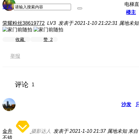
电梯
搜索
楼主
荣耀粉丝38619772
LV3
发表于 2021-1-10 21:22:31
属地未知
收藏
赞
2
举报
评论
1
沙发
金舟
摄影达人
发表于 2021-1-10 21:37
属地未知
来自
不错