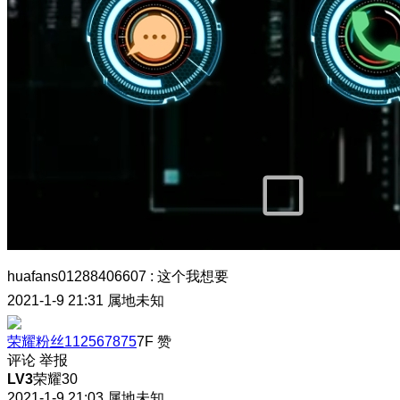
huafans01288406607
:
这个我想要
2021-1-9 21:31
属地未知
荣耀粉丝112567875
7F
赞
评论
举报
LV3
荣耀30
2021-1-9 21:03
属地未知