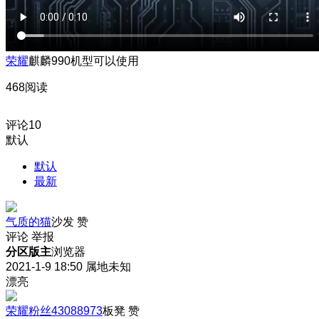
荣耀
麒麟990机型可以使用
468阅读
评论
10
默认
默认
最新
气质的猫
沙发
赞
评论
举报
分区版主
浏览器
2021-1-9 18:50
属地未知
漂亮
荣耀粉丝43088973
板凳
赞