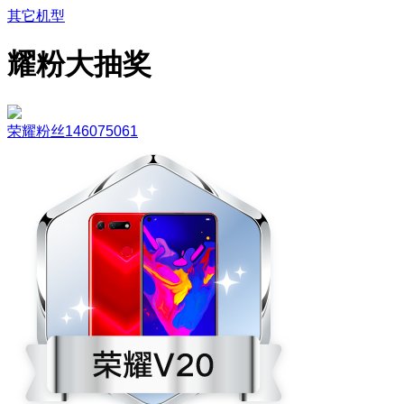
其它机型
耀粉大抽奖
荣耀粉丝146075061