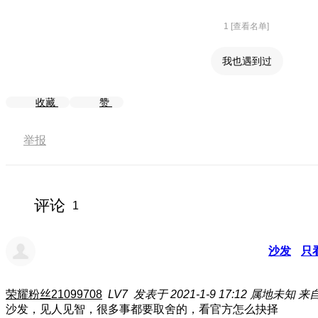
1 [查看名单]
我也遇到过
收藏
赞
举报
评论
1
沙发
只
荣耀粉丝21099708
LV7
发表于 2021-1-9 17:12
属地未知
来
沙发，见人见智，很多事都要取舍的，看官方怎么抉择