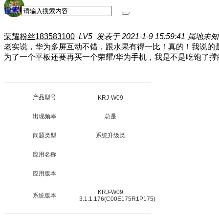
搜索
荣耀粉丝183583100
LV5
发表于 2021-1-9 15:59:41
属地未知
老实说，华为多屏互动不错，跟水果有得一比！真的！我说的是
为了一个平板还要再买一个荣耀/华为手机，我是不是吃饱了
产品型号
KRJ-W09
出现频率
总是
问题类型
系统升级类
应用名称
应用版本
KRJ-W09
系统版本
3.1.1.176(C00E175R1P175)