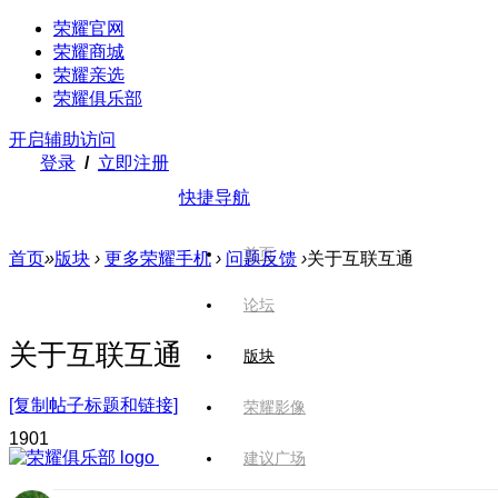
荣耀官网
荣耀商城
荣耀亲选
荣耀俱乐部
开启辅助访问
登录
/
立即注册
快捷导航
首页
首页
»
版块
›
更多荣耀手机
›
问题反馈
›
关于互联互通
论坛
关于互联互通
版块
[复制帖子标题和链接]
荣耀影像
190
1
建议广场