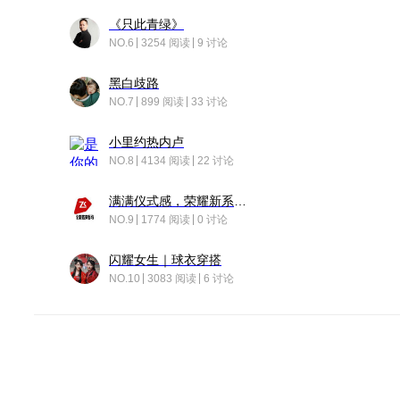
《只此青绿》
NO.6
3254 阅读
9 讨论
黑白歧路
NO.7
899 阅读
33 讨论
小里约热内卢
NO.8
4134 阅读
22 讨论
满满仪式感，荣耀新系统增加了个升级故事
NO.9
1774 阅读
0 讨论
闪耀女生｜球衣穿搭
NO.10
3083 阅读
6 讨论