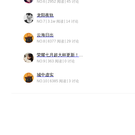
NO.6
2952 阅读
45 讨论
龙阳夜轨
NO.7
3.1w 阅读
14 讨论
云海日出
NO.8
8377 阅读
29 讨论
荣耀七月超大杯更新！后台堆叠动画太丝滑！
NO.9
363 阅读
0 讨论
城中虚实
NO.10
6385 阅读
3 讨论