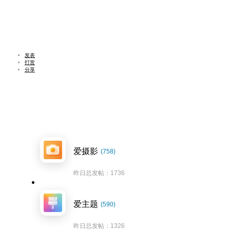
发表
打赏
分享
爱摄影
(758)
昨日总发帖：1736
爱主题
(590)
昨日总发帖：1326