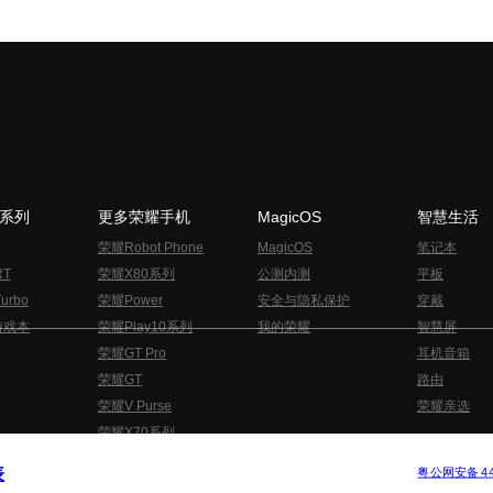
N系列
更多荣耀手机
MagicOS
智慧生活
荣耀Robot Phone
MagicOS
笔记本
RT
荣耀X80系列
公测内测
平板
urbo
荣耀Power
安全与隐私保护
穿戴
游戏本
荣耀Play10系列
我的荣耀
智慧屏
荣耀GT Pro
耳机音箱
荣耀GT
路由
荣耀V Purse
荣耀亲选
荣耀X70系列
与隐私的声明
关于cookies
法律信息
表
版权所有 © 荣耀终端股份有限公司 2020-2026 保留一切权利.
粤公网安备 440