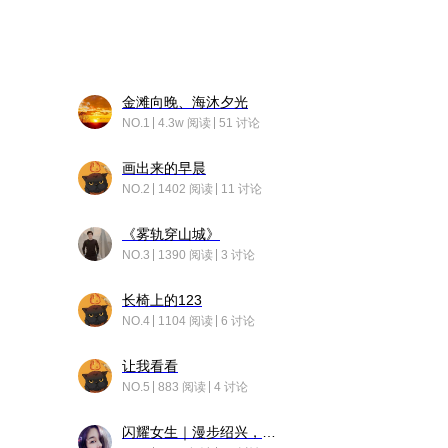
金滩向晚、海沐夕光
NO.1
4.3w 阅读
51 讨论
画出来的早晨
NO.2
1402 阅读
11 讨论
《雾轨穿山城》
NO.3
1390 阅读
3 讨论
长椅上的123
NO.4
1104 阅读
6 讨论
让我看看
NO.5
883 阅读
4 讨论
闪耀女生｜漫步绍兴，寻找藏在老街的江南温柔