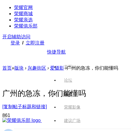
荣耀官网
荣耀商城
荣耀亲选
荣耀俱乐部
开启辅助访问
登录
/
立即注册
快捷导航
首页
首页
»
版块
›
兴趣街区
›
爱摄影
›
广州的急冻，你们能懂吗
论坛
广州的急冻，你们能懂吗
版块
[复制帖子标题和链接]
荣耀影像
86
1
建议广场