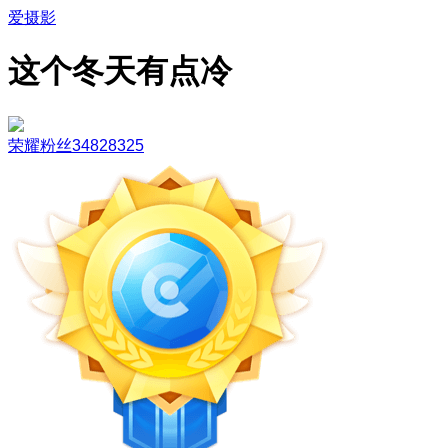
爱摄影
这个冬天有点冷
荣耀粉丝34828325