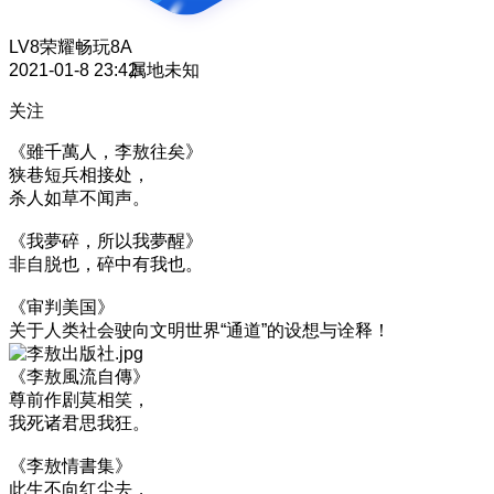
LV8
荣耀畅玩8A
2021-01-8 23:42
属地未知
关注
《雖千萬人，李敖往矣》
狭巷短兵相接处，
杀人如草不闻声。
《我夢碎，所以我夢醒》
非自脱也，碎中有我也。
《审判美国》
关于人类社会驶向文明世界“通道”的设想与诠释！
《李敖風流自傳》
尊前作剧莫相笑，
我死诸君思我狂。
《李敖情書集》
此生不向红尘去，