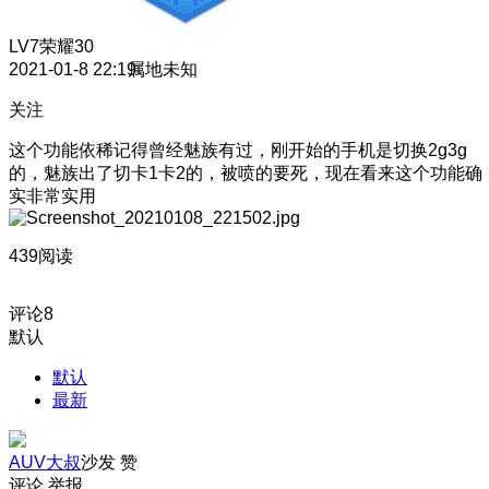
LV7
荣耀30
2021-01-8 22:19
属地未知
关注
这个功能依稀记得曾经魅族有过，刚开始的手机是切换2g3g
的，魅族出了切卡1卡2的，被喷的要死，现在看来这个功能确
实非常实用
439阅读
评论
8
默认
默认
最新
AUV大叔
沙发
赞
评论
举报