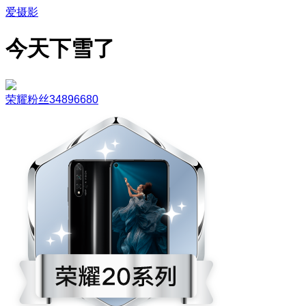
爱摄影
今天下雪了
荣耀粉丝34896680