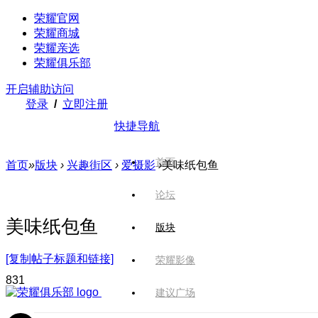
荣耀官网
荣耀商城
荣耀亲选
荣耀俱乐部
开启辅助访问
登录
/
立即注册
快捷导航
首页
首页
»
版块
›
兴趣街区
›
爱摄影
›
美味纸包鱼
论坛
美味纸包鱼
版块
[复制帖子标题和链接]
荣耀影像
83
1
建议广场