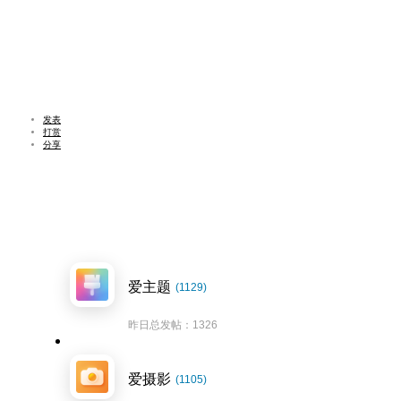
发表
打赏
分享
爱主题
(1129)
昨日总发帖：1326
爱摄影
(1105)