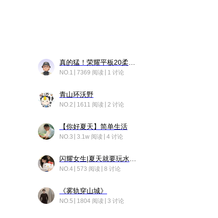
真的猛！荣耀平板20柔光版，竟然又有更新……
NO.1
7369 阅读
1 讨论
青山环沃野
NO.2
1611 阅读
2 讨论
【你好夏天】简单生活
NO.3
3.1w 阅读
4 讨论
闪耀女生|夏天就要玩水！！
NO.4
573 阅读
8 讨论
《雾轨穿山城》
NO.5
1804 阅读
3 讨论