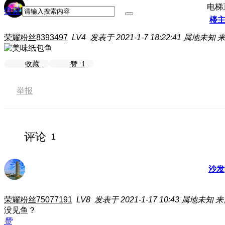
电梯
搜索
楼
荣耀粉丝8393497
LV4
发表于 2021-1-7 18:22:41
属地未知
来
收藏
赞
1
举报
评论
1
沙发
荣耀粉丝75077191
LV8
发表于 2021-1-17 10:43
属地未知
来
没见鱼？
赞