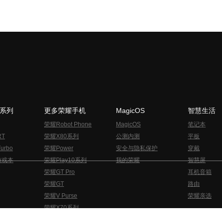
N系列
更多荣耀手机
MagicOS
智慧生活
荣耀Robot Phone
MagicOS
笔记本
RT
荣耀X80系列
公测内测
平板
urbo
荣耀Power
安全与隐私保护
穿戴
游戏本
荣耀Play10系列
我的荣耀
智慧屏
荣耀GT Pro
耳机音箱
荣耀GT
路由
荣耀V Purse
荣耀亲选
荣耀X70系列
与隐私的声明
关于cookies
法律信息