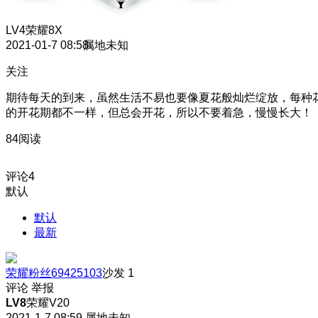
LV4
荣耀8X
2021-01-7 08:58
属地未知
关注
期待每天的到来，虽然生活不易也要像夏花般灿烂绽放，每种
的开花期都不一样，但总会开花，所以不要着急，慢慢长大！
84阅读
评论
4
默认
默认
最新
荣耀粉丝69425103
沙发
1
评论
举报
LV8
荣耀V20
2021-1-7 08:59
属地未知