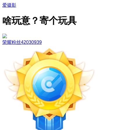
爱摄影
啥玩意？寄个玩具
荣耀粉丝42030939