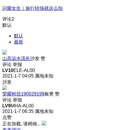
闪耀女生｜旅行转场就这么拍
评论
2
默认
默认
最新
山高远水流长
沙发
赞
评论
举报
LV10
ELE-AL00
2021-1-7 04:05
属地未知
沙发
荣耀粉丝190029199
板凳
赞
评论
举报
LV9
MHA-AL00
2021-1-7 06:35
属地未知
点赞
正在加载, 请稍候...
发表评论…