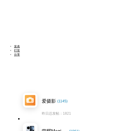
发表
打赏
分享
爱摄影
(1145)
昨日总发帖：1821