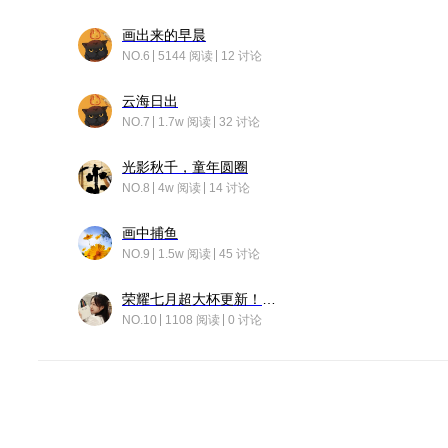
画出来的早晨
NO.6
5144 阅读
12 讨论
云海日出
NO.7
1.7w 阅读
32 讨论
光影秋千，童年圆圈
NO.8
4w 阅读
14 讨论
画中捕鱼
NO.9
1.5w 阅读
45 讨论
荣耀七月超大杯更新！后台堆叠动画太丝滑！
NO.10
1108 阅读
0 讨论