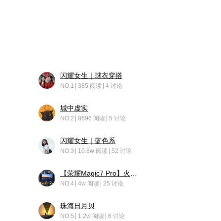
闪耀女生｜球衣穿搭
NO.1
385 阅读
4 讨论
城中虚实
NO.2
8696 阅读
5 讨论
闪耀女生｜蓝色系
NO.3
10.8w 阅读
52 讨论
【荣耀Magic7 Pro】火舞惊鸿
NO.4
4w 阅读
25 讨论
珠海日月贝
NO.5
1.2w 阅读
6 讨论