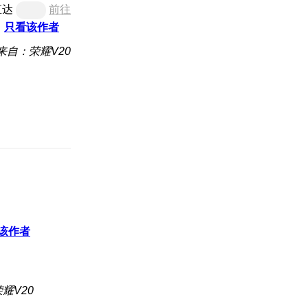
直达
前往
只看该作者
来自：荣耀V20
该作者
耀V20