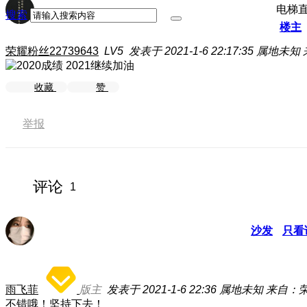
电梯
搜索
楼主
荣耀粉丝22739643
LV5
发表于 2021-1-6 22:17:35
属地未知
2021继续加油
收藏
赞
举报
评论
1
沙发
只看
雨飞菲
版主
发表于 2021-1-6 22:36
属地未知
来自：荣
不错哦！坚持下去！