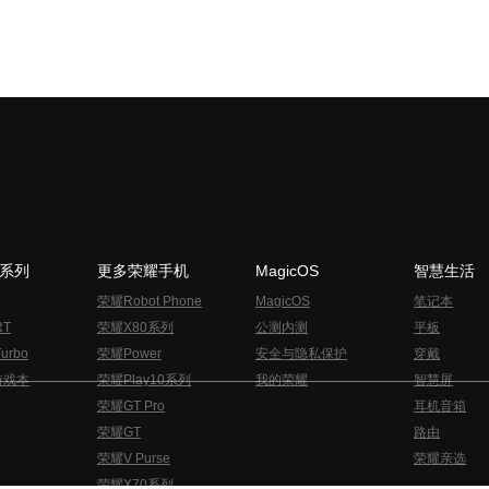
N系列
更多荣耀手机
MagicOS
智慧生活
荣耀Robot Phone
MagicOS
笔记本
RT
荣耀X80系列
公测内测
平板
urbo
荣耀Power
安全与隐私保护
穿戴
游戏本
荣耀Play10系列
我的荣耀
智慧屏
荣耀GT Pro
耳机音箱
荣耀GT
路由
荣耀V Purse
荣耀亲选
荣耀X70系列