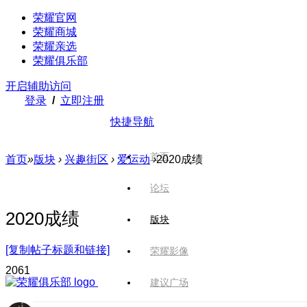
荣耀官网
荣耀商城
荣耀亲选
荣耀俱乐部
开启辅助访问
登录
/
立即注册
快捷导航
首页
首页
»
版块
›
兴趣街区
›
爱运动
›
2020成绩
论坛
2020成绩
版块
[复制帖子标题和链接]
荣耀影像
206
1
建议广场