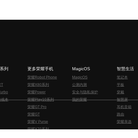
N系列
更多荣耀手机
MagicOS
智慧生活
荣耀Robot Phone
MagicOS
笔记本
RT
荣耀X80系列
公测内测
平板
urbo
荣耀Power
安全与隐私保护
穿戴
游戏本
荣耀Play10系列
我的荣耀
智慧屏
荣耀GT Pro
耳机音箱
荣耀GT
路由
荣耀V Purse
荣耀亲选
荣耀X70系列
与隐私的声明
关于cookies
法律信息