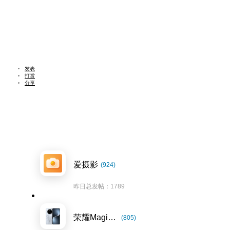
发表
打赏
分享
爱摄影
(924)
昨日总发帖：1789
荣耀Magic7系列
(805)