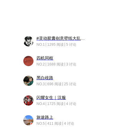
#灵动胶囊创意壁纸大乱斗#脑洞不限形式，灵感不分边界，体验追赛的快乐！
NO.1
1295 阅读
5 讨论
四机同框
NO.2
1688 阅读
3 讨论
黑白歧路
NO.3
696 阅读
25 讨论
闪耀女生｜汉服
NO.4
1725 阅读
4 讨论
旅途路上
NO.5
411 阅读
4 讨论