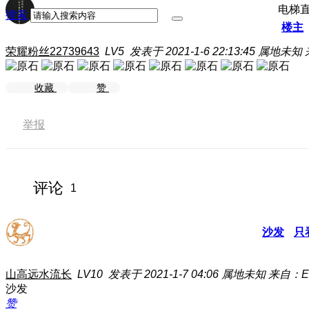
电梯
搜索
楼主
荣耀粉丝22739643
LV5
发表于 2021-1-6 22:13:45
属地未知
收藏
赞
举报
评论
1
沙发
只
山高远水流长
LV10
发表于 2021-1-7 04:06
属地未知
来自：EL
沙发
赞