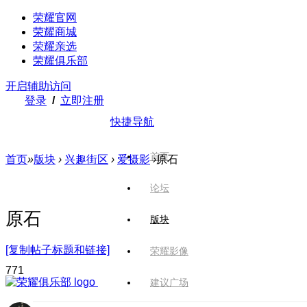
荣耀官网
荣耀商城
荣耀亲选
荣耀俱乐部
开启辅助访问
登录
/
立即注册
快捷导航
首页
首页
»
版块
›
兴趣街区
›
爱摄影
›
原石
论坛
原石
版块
[复制帖子标题和链接]
荣耀影像
77
1
建议广场