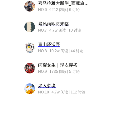
喜马拉雅大断崖_西藏旅行日记
NO.6
6212 阅读
6 讨论
暴风雨即将来临
NO.7
4.7w 阅读
10 讨论
青山环沃野
NO.8
10.2w 阅读
44 讨论
闪耀女生｜球衣穿搭
NO.9
1735 阅读
5 讨论
如入梦境
NO.10
4.7w 阅读
112 讨论