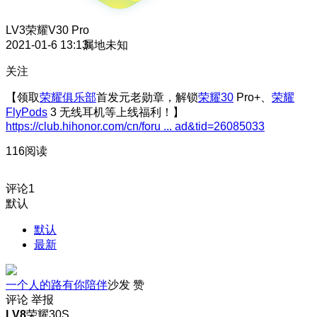
LV3
荣耀V30 Pro
2021-01-6 13:13
属地未知
关注
【领取
荣耀俱乐部
首发元老勋章，解锁
荣耀30
Pro+、
荣耀
FlyPods
3 无线耳机等上线福利！】
https://club.hihonor.com/cn/foru ... ad&tid=26085033
116阅读
评论
1
默认
默认
最新
一个人的路有你陪伴
沙发
赞
评论
举报
LV8
荣耀30S