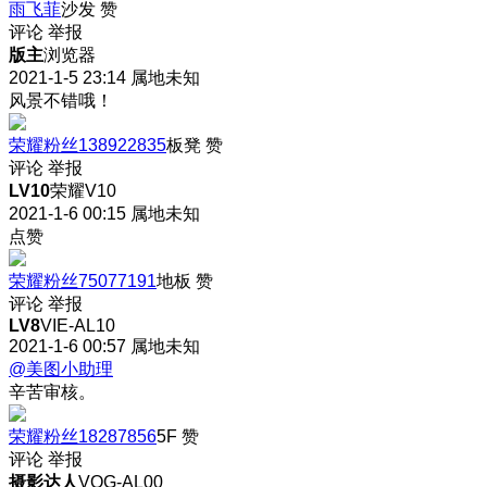
雨飞菲
沙发
赞
评论
举报
版主
浏览器
2021-1-5 23:14
属地未知
风景不错哦！
荣耀粉丝138922835
板凳
赞
评论
举报
LV10
荣耀V10
2021-1-6 00:15
属地未知
点赞
荣耀粉丝75077191
地板
赞
评论
举报
LV8
VIE-AL10
2021-1-6 00:57
属地未知
@美图小助理
辛苦审核。
荣耀粉丝18287856
5F
赞
评论
举报
摄影达人
VOG-AL00