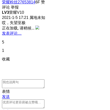
荣耀粉丝27653814
6F
赞
评论
举报
LV3
荣耀V10
2021-1-5 17:21
属地未知
哎，失望至极
正在加载, 请稍候...
发表评论…
5
1
收藏
表情
发送