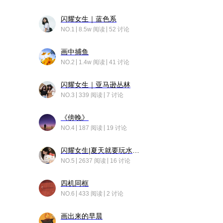
闪耀女生｜蓝色系
NO.1
8.5w 阅读
52 讨论
画中捕鱼
NO.2
1.4w 阅读
41 讨论
闪耀女生｜亚马逊丛林
NO.3
339 阅读
7 讨论
《傍晚》
NO.4
187 阅读
19 讨论
闪耀女生|夏天就要玩水！！
NO.5
2637 阅读
16 讨论
四机同框
NO.6
433 阅读
2 讨论
画出来的早晨