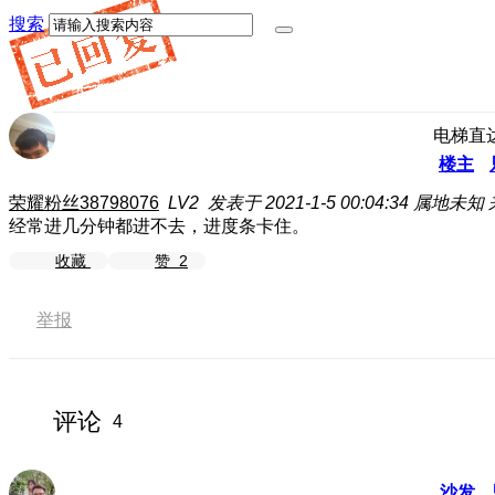
搜索
电梯直
楼主
荣耀粉丝38798076
LV2
发表于 2021-1-5 00:04:34
属地未知
经常进几分钟都进不去，进度条卡住。
收藏
赞
2
举报
评论
4
沙发