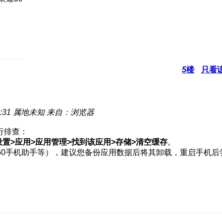
5
楼
只看
:31
属地未知
来自：浏览器
行排查：
设置>应用>应用管理>找到该应用>存储>清空缓存
。
360手机助手等），建议您备份应用数据后将其卸载，重启手机后