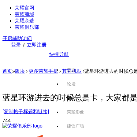
荣耀官网
荣耀商城
荣耀亲选
荣耀俱乐部
开启辅助访问
登录
/
立即注册
快捷导航
首页
首页
»
版块
›
更多荣耀手机
›
其它机型
›
蓝星环游进去的时候总是
论坛
蓝星环游进去的时候总是卡，大家都
版块
[复制帖子标题和链接]
荣耀影像
74
4
建议广场