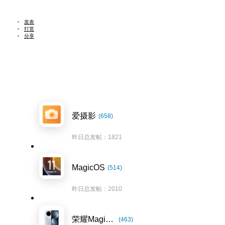
发表
打赏
分享
爱摄影
(658)
昨日总发帖：1821
MagicOS
(514)
昨日总发帖：2010
荣耀Magic7系列
(463)