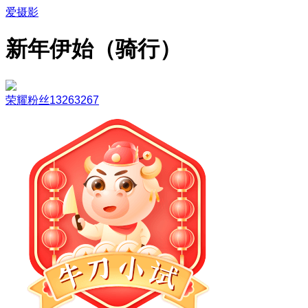
爱摄影
新年伊始（骑行）
荣耀粉丝13263267