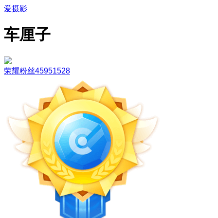
爱摄影
车厘子
荣耀粉丝45951528