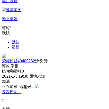
黑白歧路
滩上童嬉
评论
1
默认
默认
最新
荣耀粉丝40409232
沙发
赞
评论
举报
LV4
荣耀X10
2021-1-3 19:36
属地未知
加油
正在加载, 请稍候...
发表评论…
1