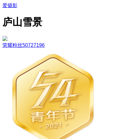
爱摄影
庐山雪景
荣耀粉丝50727196