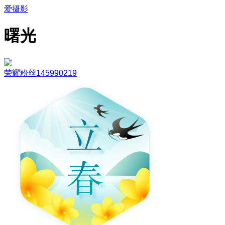
爱摄影
曙光
荣耀粉丝145990219