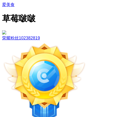
爱美食
草莓啵啵
荣耀粉丝102382819