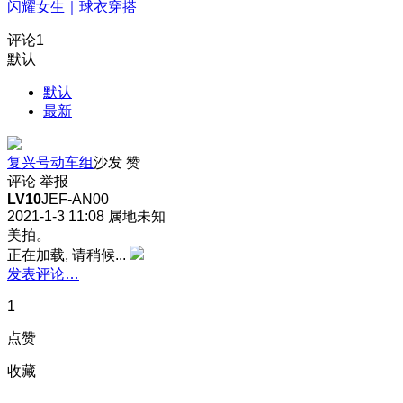
闪耀女生｜球衣穿搭
评论
1
默认
默认
最新
复兴号动车组
沙发
赞
评论
举报
LV10
JEF-AN00
2021-1-3 11:08
属地未知
美拍。
正在加载, 请稍候...
发表评论…
1
点赞
收藏