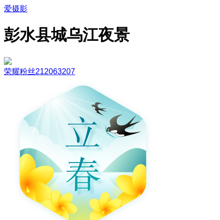
爱摄影
彭水县城乌江夜景
荣耀粉丝212063207