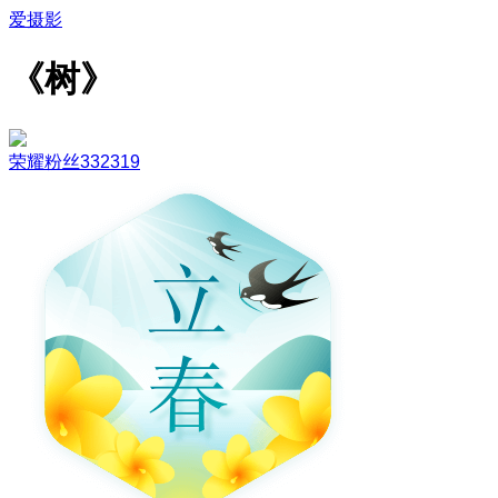
爱摄影
《树》
荣耀粉丝332319