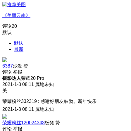
《美丽云南》
评论
20
默认
默认
最新
6387
沙发
赞
评论
举报
摄影达人
荣耀20 Pro
2021-1-3 08:11
属地未知
美
荣耀粉丝332319
:
感谢好朋友鼓励。新年快乐
2021-1-3 08:11
属地未知
荣耀粉丝120024343
板凳
赞
评论
举报