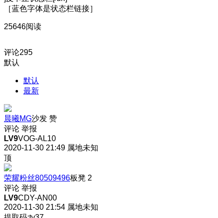
［蓝色字体是状态栏链接］
25646阅读
评论
295
默认
默认
最新
晨曦MG
沙发
赞
评论
举报
LV9
VOG-AL10
2020-11-30 21:49
属地未知
顶
荣耀粉丝80509496
板凳
2
评论
举报
LV9
CDY-AN00
2020-11-30 21:54
属地未知
提取码:tv37