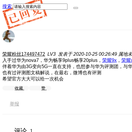
搜索
荣耀粉丝174497472
LV3
发表于 2020-10-25 00:26:49
属地
入手过华为nova7，华为畅享9plus畅享20plus，
荣耀9x
，
荣耀x
伴着华为由3G变向5G一直在支持，也想参与华为评测团，与
也有过评测图文稿解说，在最右，微博也有评测
希望官方大大可以给一次机会
收藏
赞
举报
评论
1