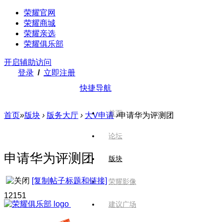
荣耀官网
荣耀商城
荣耀亲选
荣耀俱乐部
开启辅助访问
登录
/
立即注册
快捷导航
首页
首页
»
版块
›
版务大厅
›
大V申请
›
申请华为评测团
论坛
申请华为评测团
版块
[复制帖子标题和链接]
荣耀影像
1215
1
建议广场