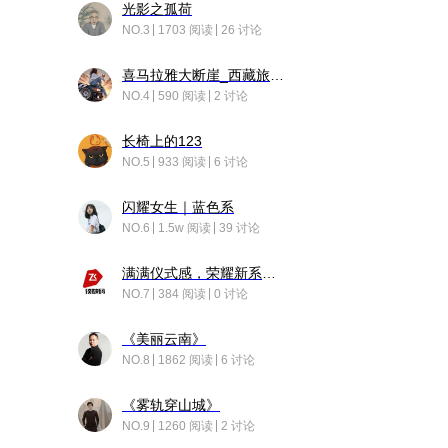
光影之孤荷
NO.3
1703 阅读
26 讨论
喜马拉雅大断崖_西藏旅行日记
NO.4
590 阅读
2 讨论
长椅上的123
NO.5
933 阅读
6 讨论
闪耀女生｜蓝色系
NO.6
1.5w 阅读
39 讨论
满满仪式感，荣耀新系统增加了个升级故事
NO.7
384 阅读
0 讨论
《美丽云南》
NO.8
1862 阅读
6 讨论
《雾轨穿山城》
NO.9
1260 阅读
2 讨论