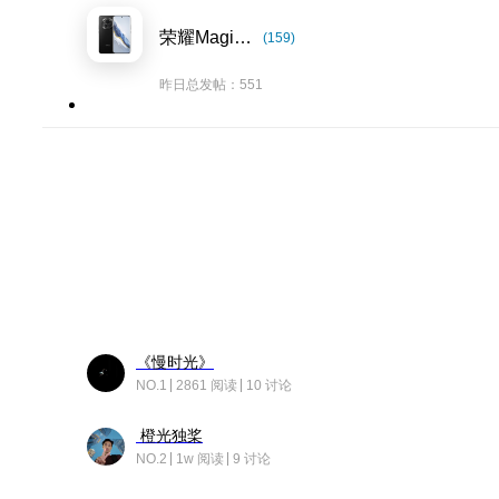
荣耀Magic6系列
(159)
昨日总发帖：551
《慢时光》
NO.1
2861 阅读
10 讨论
橙光独桨
NO.2
1w 阅读
9 讨论