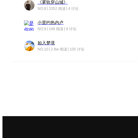
《雾轨穿山城》
NO.8
3352 阅读
4 讨论
小里约热内卢
NO.9
248 阅读
9 讨论
如入梦境
NO.10
2.8w 阅读
105 讨论