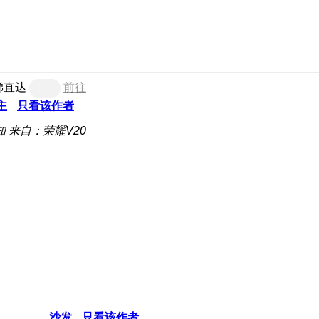
梯直达
前往
主
只看该作者
知
来自：荣耀V20
沙发
只看该作者