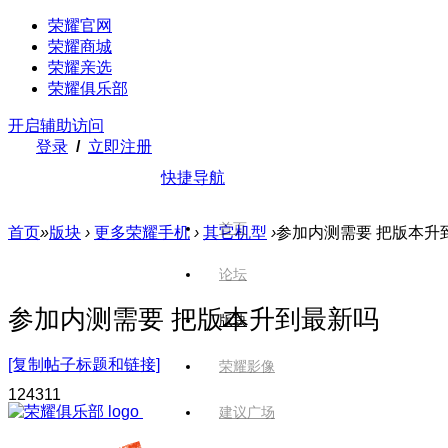
荣耀官网
荣耀商城
荣耀亲选
荣耀俱乐部
开启辅助访问
登录
/
立即注册
快捷导航
首页
首页
»
版块
›
更多荣耀手机
›
其它机型
›
参加内测需要 把版本升
论坛
参加内测需要 把版本升到最新吗
版块
[复制帖子标题和链接]
荣耀影像
1243
11
建议广场