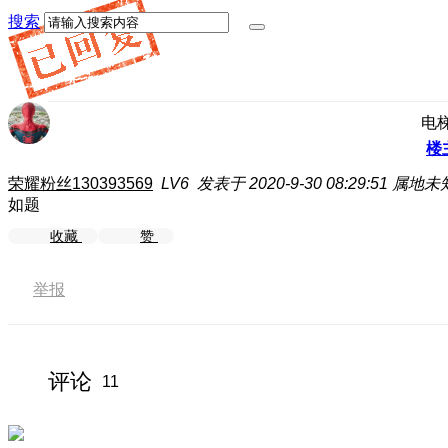
搜索
电
楼
荣耀粉丝130393569
LV6
发表于 2020-9-30 08:29:51
属地未
如题
收藏
赞
举报
评论
11