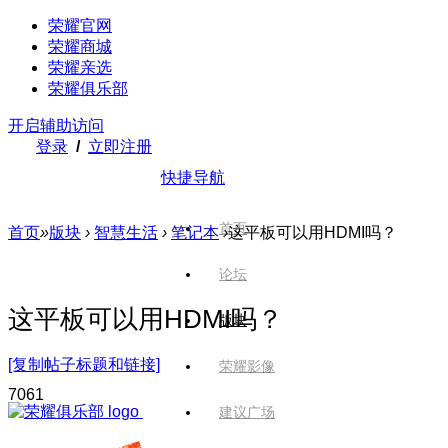
荣耀官网
荣耀商城
荣耀亲选
荣耀俱乐部
开启辅助访问
登录
/
立即注册
快捷导航
首页
首页
»
版块
›
智慧生活
›
笔记本
›
这平板可以用HDMI吗？
论坛
这平板可以用HDMI吗？
版块
[复制帖子标题和链接]
荣耀影像
706
1
建议广场