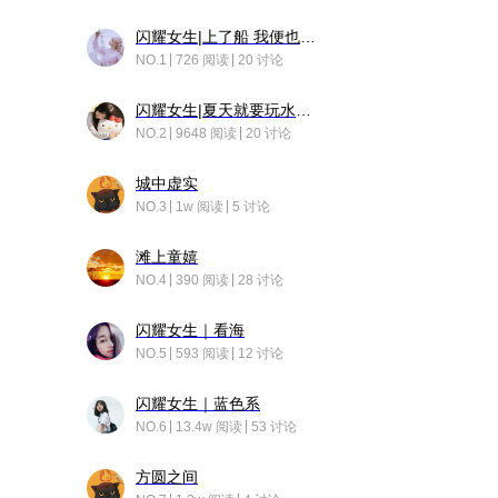
闪耀女生|上了船 我便也成了故事中的人
NO.1
726 阅读
20 讨论
闪耀女生|夏天就要玩水！！
NO.2
9648 阅读
20 讨论
城中虚实
NO.3
1w 阅读
5 讨论
滩上童嬉
NO.4
390 阅读
28 讨论
闪耀女生｜看海
NO.5
593 阅读
12 讨论
闪耀女生｜蓝色系
NO.6
13.4w 阅读
53 讨论
方圆之间