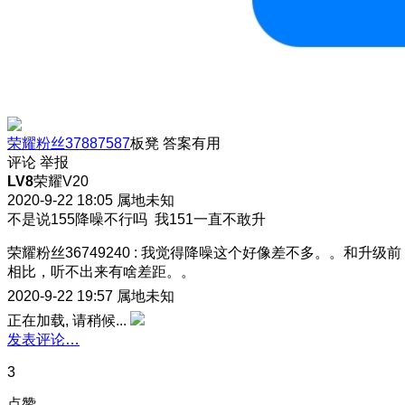
荣耀粉丝37887587
板凳
答案有用
评论
举报
LV8
荣耀V20
2020-9-22 18:05
属地未知
不是说155降噪不行吗 我151一直不敢升
荣耀粉丝36749240
:
我觉得降噪这个好像差不多。。和升级前
相比，听不出来有啥差距。。
2020-9-22 19:57
属地未知
正在加载, 请稍候...
发表评论…
3
点赞